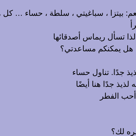
م: بيتزا ، سباغيتي ، سلطة ، حساء … كل ه
أ
لذا تسأل ريماس أصدقائها
. هل يمكنكم مساعدتي؟
ذيذ جدًا. تناول حساء
 لذيذ جدًا هنا أيضًا
ا أحب الفطر
ضره لك؟