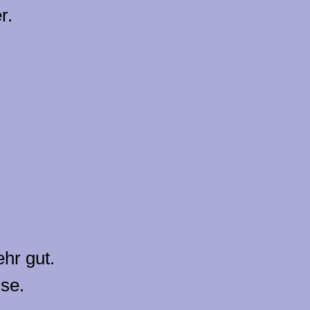
r.
hr gut.
use.