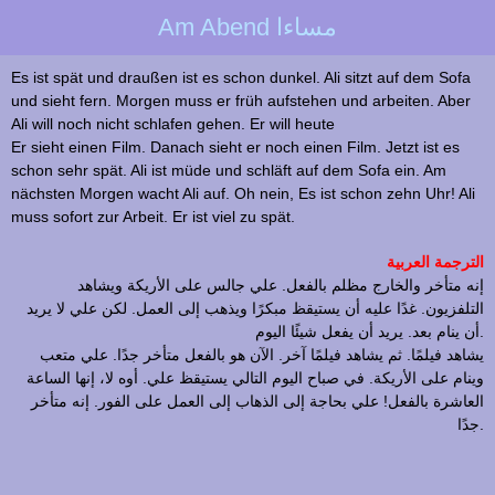
Am Abend مساءا
Es ist spät und draußen ist es schon dunkel. Ali sitzt auf dem Sofa
und sieht fern. Morgen muss er früh aufstehen und arbeiten. Aber
Ali will noch nicht schlafen gehen. Er will heute
Er sieht einen Film. Danach sieht er noch einen Film. Jetzt ist es
schon sehr spät. Ali ist müde und schläft auf dem Sofa ein. Am
nächsten Morgen wacht Ali auf. Oh nein, Es ist schon zehn Uhr! Ali
muss sofort zur Arbeit. Er ist viel zu spät.
الترجمة العربية
إنه متأخر والخارج مظلم بالفعل. علي جالس على الأريكة ويشاهد
التلفزيون. غدًا عليه أن يستيقظ مبكرًا ويذهب إلى العمل. لكن علي لا يريد
أن ينام بعد. يريد أن يفعل شيئًا اليوم.
يشاهد فيلمًا. ثم يشاهد فيلمًا آخر. الآن هو بالفعل متأخر جدًا. علي متعب
وينام على الأريكة. في صباح اليوم التالي يستيقظ علي. أوه لا، إنها الساعة
العاشرة بالفعل! علي بحاجة إلى الذهاب إلى العمل على الفور. إنه متأخر
جدًا.