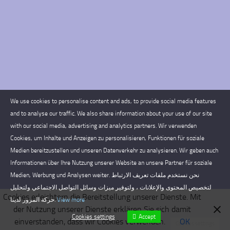
We use cookies to personalise content and ads, to provide social media features
and to analyse our traffic. We also share information about your use of our site
with our social media, advertising and analytics partners. Wir verwenden
Cookies, um Inhalte und Anzeigen zu personalisieren, Funktionen für soziale
Medien bereitzustellen und unseren Datenverkehr zu analysieren. Wir geben auch
Informationen über Ihre Nutzung unserer Website an unsere Partner für soziale
Medien, Werbung und Analysen weiter. نحن نستخدم ملفات تعريف الارتباط
لتخصيص المحتوى والإعلانات ، ولتوفير ميزات وسائل التواصل الاجتماعي ولتحليل
Cookies erleichtern die Bereitstellung unserer Dienste. Mit
حركة المرور لدينا.
View more
der Nutzung unserer Dienste erklären Sie sich damit
Cookies settings
Accept
einverstanden, dass wir Cookies verwenden.
OK
Cookies settings