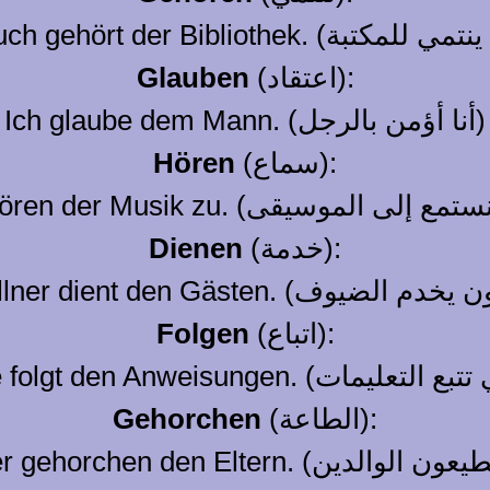
(اعتقاد):
Glauben
Ich glaube dem Mann. (أنا أؤمن بالرجل)
(سماع):
Hören
(خدمة):
Dienen
(اتباع):
Folgen
(الطاعة):
Gehorchen