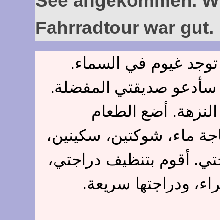
See angekommen. Wir 
Fahrradtour war gut.
إنه عطلة نهاية الأسب
لذلك، أرغب في القيام بج
نريد أن نذهب بالدر
والشراب في سلة. يوجد جب
صحنين ومناشف ورقية. السل
فهي مغبرة لأنها كان