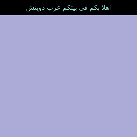
اهلا بكم في بيتكم عرب دويتش