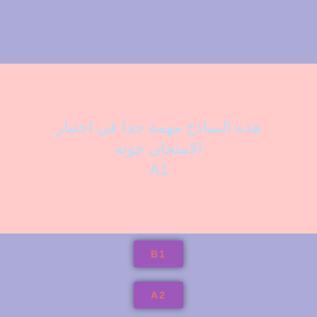
هذه النماذج مهمة جدا في اجتياز
الامتحان جوته
A1
B1
A2