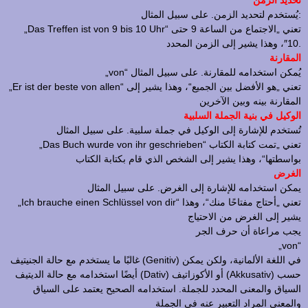
تحديد الزمن
يُستخدم لتحديد الزمن. على سبيل المثال:
„Das Treffen ist von 9 bis 10 Uhr“ تعني „الاجتماع من الساعة 9 حتى
10″، وهذا يشير إلى الزمن المحدد.
المقارنة
„von“ يُمكن استخدامه للمقارنة. على سبيل المثال
„Er ist der beste von allen“ تعني „هو الأفضل بين الجميع“، وهذا يشير إلى
المقارنة بينه وبين الآخرين
الوكيل في بنية الجملة السلبية
تُستخدم للإشارة إلى الوكيل في جملة سلبية. على سبيل المثال
„Das Buch wurde von ihr geschrieben“ تعني „تمت كتابة الكتاب
بواسطتها“، وهذا يشير إلى الشخص الذي قام بكتابة الكتاب
الغرض
يمكن استخدامه للإشارة إلى الغرض. على سبيل المثال
„Ich brauche einen Schlüssel von dir“ تعني „أحتاج مفتاحًا منك“، وهذا
يشير إلى الغرض من الاحتياج
يجب مراعاة أن حرف الجر
„von“
غالبًا ما يستخدم مع حالة الجنيتيف (Genitiv) في اللغة الألمانية، ولكن يمكن
أيضًا استخدامه مع حالة الديتيف (Dativ) أو الأكوزاتيف (Akkusativ) حسب
السياق والمعنى المحدد للجملة. استخدامه الصحيح يعتمد على السياق
والمعنى المراد التعبير عنه في الجملة