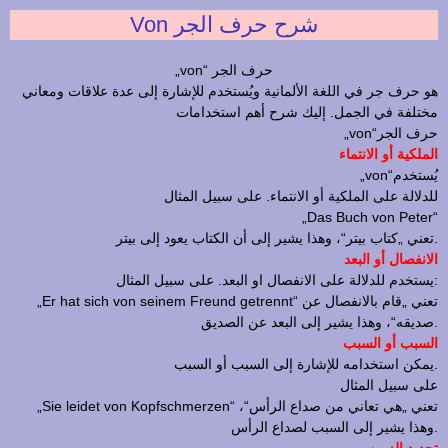
Von شرح حرف الجر
„von“ حرف الجر
هو حرف جر في اللغة الألمانية ويُستخدم للإشارة إلى عدة علاقات ومعاني
مختلفة في الجمل. إليك شرح أهم استخدامات
„von“حرف الجر
الملكية أو الانتماء
„von“يُستخدم
للدلالة على الملكية أو الانتماء. على سبيل المثال
„Das Buch von Peter“
تعني „كتاب بيتر“، وهذا يشير إلى أن الكتاب يعود إلى بيتر.
الانفصال أو البعد
يستخدم للدلالة على الانفصال او البعد. على سبيل المثال:
„Er hat sich von seinem Freund getrennt“ تعني „قام بالانفصال عن
صديقه“، وهذا يشير إلى البعد عن الصديق.
السبب أو السبب
يمكن استخدامه للإشارة إلى السبب أو السبب.
على سبيل المثال
„Sie leidet von Kopfschmerzen“ تعني „هي تعاني من صداع الرأس“،
وهذا يشير إلى السبب لصداع الرأس.