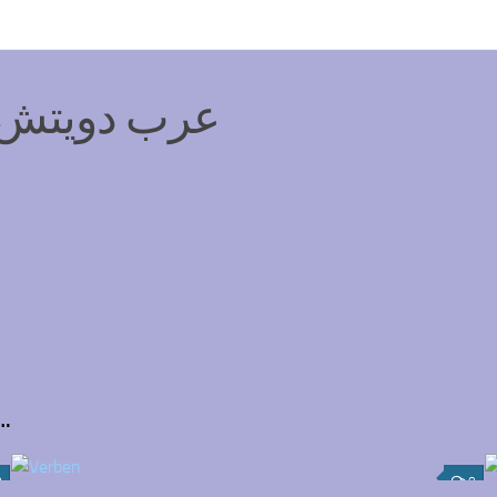
عرب دويتش: ج
…
0
0