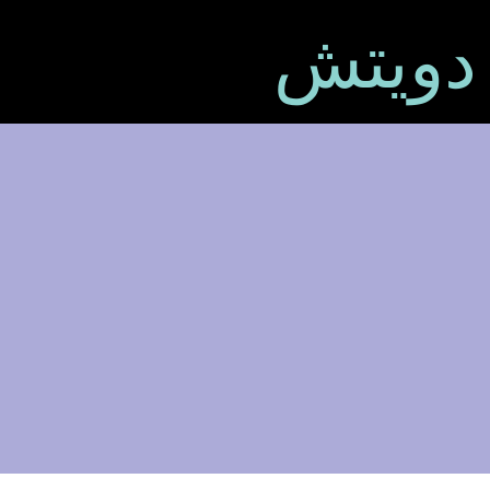
 دويتش