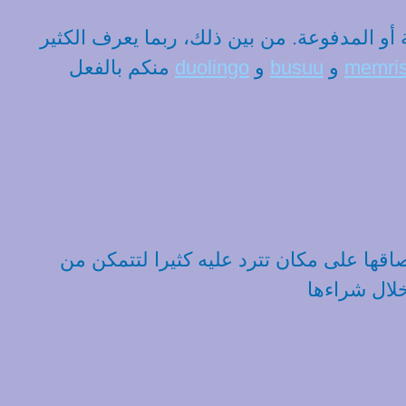
ة أو المدفوعة. من بين ذلك، ربما يعرف الكثير
memri
و
busuu
و
duolingo
منكم بالفعل
اقها على مكان تترد عليه كثيرا لتتمكن من
خلال شراءها