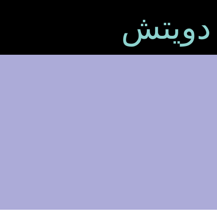
 دويتش