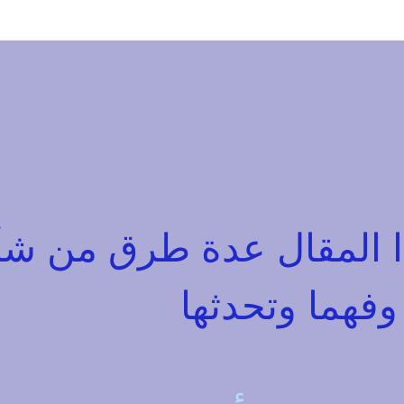
 المقال عدة طرق من شأ
 وفهما وتحدثها